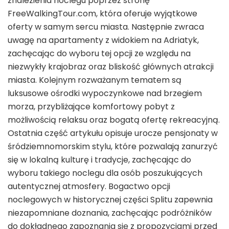
znalezienia noclegu poprzez stronę
FreeWalkingTour.com, która oferuje wyjątkowe
oferty w samym sercu miasta. Następnie zwraca
uwagę na apartamenty z widokiem na Adriatyk,
zachęcając do wyboru tej opcji ze względu na
niezwykły krajobraz oraz bliskość głównych atrakcji
miasta. Kolejnym rozważanym tematem są
luksusowe ośrodki wypoczynkowe nad brzegiem
morza, przybliżające komfortowy pobyt z
możliwością relaksu oraz bogatą ofertę rekreacyjną.
Ostatnia część artykułu opisuje urocze pensjonaty w
śródziemnomorskim stylu, które pozwalają zanurzyć
się w lokalną kulturę i tradycje, zachęcając do
wyboru takiego noclegu dla osób poszukujących
autentycznej atmosfery. Bogactwo opcji
noclegowych w historycznej części Splitu zapewnia
niezapomniane doznania, zachęcając podróżników
do dokładnego zapoznania się z propozycjami przed