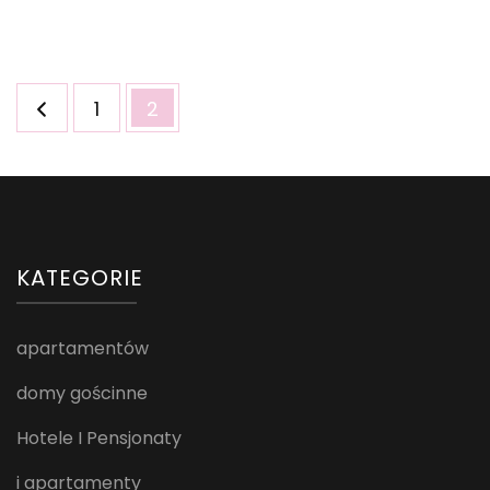
Stronicowanie
Strona
Strona
1
2
wpisów
KATEGORIE
apartamentów
domy gościnne
Hotele I Pensjonaty
i apartamenty