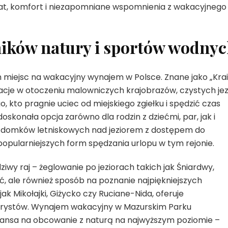
mat, komfort i niezapomniane wspomnienia z wakacyjnego
ników natury i sportów wodny
h miejsc na wakacyjny wynajem w Polsce. Znane jako „Kra
acje w otoczeniu malowniczych krajobrazów, czystych jez
o, kto pragnie uciec od miejskiego zgiełku i spędzić czas
skonała opcja zarówno dla rodzin z dziećmi, par, jak i
m domków letniskowych nad jeziorem z dostępem do
jpopularniejszych form spędzania urlopu w tym rejonie.
wy raj – żeglowanie po jeziorach takich jak Śniardwy,
ć, ale również sposób na poznanie najpiękniejszych
ak Mikołajki, Giżycko czy Ruciane-Nida, oferuje
 turystów. Wynajem wakacyjny w Mazurskim Parku
zansa na obcowanie z naturą na najwyższym poziomie –