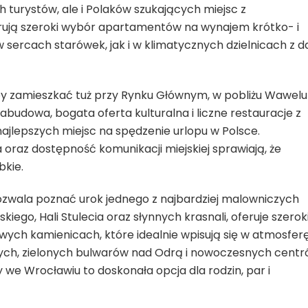
 turystów, ale i Polaków szukających miejsc z
rują szeroki wybór apartamentów na wynajem krótko- i
sercach starówek, jak i w klimatycznych dzielnicach z d
y zamieszkać tuż przy Rynku Głównym, w pobliżu Wawelu
budowa, bogata oferta kulturalna i liczne restauracje z
 najlepszych miejsc na spędzenie urlopu w Polsce.
oraz dostępność komunikacji miejskiej sprawiają, że
bkie.
zwala poznać urok jednego z najbardziej malowniczych
iego, Hali Stulecia oraz słynnych krasnali, oferuje szerok
ch kamienicach, które idealnie wpisują się w atmosfer
cznych, zielonych bulwarów nad Odrą i nowoczesnych cent
we Wrocławiu to doskonała opcja dla rodzin, par i