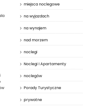
miejsca noclegowe
ala
na wyjazdach
na wynajem
nad morzem
noclegi
Noclegi I Apartamenty
i
noclegów
ę
Porady Turystyczne
rów
prywatne