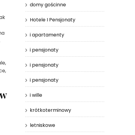
domy gościnne
jak
Hotele I Pensjonaty
na
i apartamenty
,
i pensjonaty
le,
i pensjonaty
ce,
i pensjonaty
 w
i wille
krótkoterminowy
letniskowe