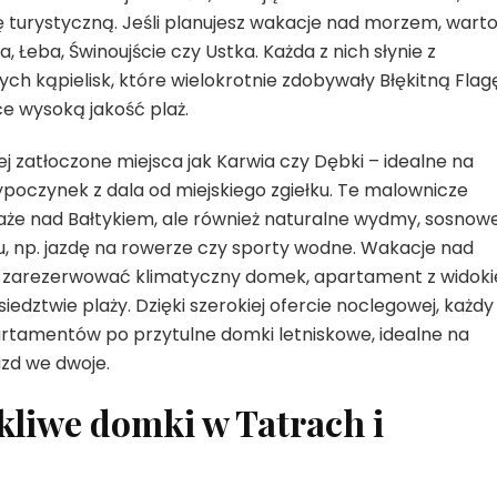
urę turystyczną. Jeśli planujesz wakacje nad morzem, wart
a, Łeba, Świnoujście czy Ustka. Każda z nich słynie z
ch kąpielisk, które wielokrotnie zdobywały Błękitną Flag
e wysoką jakość plaż.
j zatłoczone miejsca jak Karwia czy Dębki – idealne na
poczynek z dala od miejskiego zgiełku. Te malownicze
 plaże nad Bałtykiem, ale również naturalne wydmy, sosnow
u, np. jazdę na rowerze czy sporty wodne. Wakacje nad
y zarezerwować klimatyczny domek, apartament z widok
dztwie plaży. Dzięki szerokiej ofercie noclegowej, każdy
partamentów po przytulne domki letniskowe, idealne na
zd we dwoje.
kliwe domki w Tatrach i