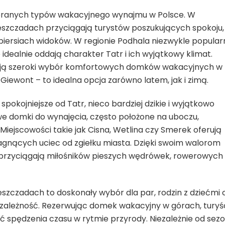
ybieranych typów wakacyjnego wynajmu w Polsce. W
ieszczadach przyciągają turystów poszukujących spokoju,
 piersiach widoków. W regionie Podhala niezwykle popular
idealnie oddają charakter Tatr i ich wyjątkowy klimat.
erują szeroki wybór komfortowych domków wakacyjnych w
iewont – to idealna opcja zarówno latem, jak i zimą.
pokojniejsze od Tatr, nieco bardziej dzikie i wyjątkowo
we domki do wynajęcia, często położone na uboczu,
 Miejscowości takie jak Cisna, Wetlina czy Smerek oferują
gnących uciec od zgiełku miasta. Dzięki swoim walorom
 przyciągają miłośników pieszych wędrówek, rowerowych
zczadach to doskonały wybór dla par, rodzin z dziećmi 
ezależność. Rezerwując domek wakacyjny w górach, turyś
ść spędzenia czasu w rytmie przyrody. Niezależnie od sezo