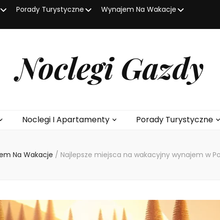
Porady Turystyczne
Wynajem Na Wakacje
Noclegi Gazdy
Noclegi I Apartamenty
Porady Turystyczne
em Na Wakacje
/
Najlepsze miejsca na wakacyjny wynajem w Pols