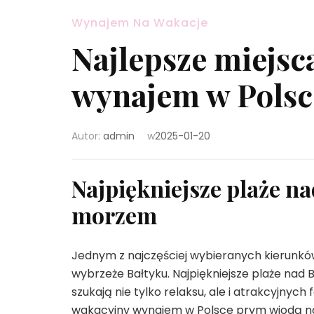
Wynajem Na Wakacje
Najlepsze miejsc
wynajem w Polsce
Autor:
admin
w
2025-01-20
Najpiękniejsze plaże n
morzem
Jednym z najczęściej wybieranych kierunków
wybrzeże Bałtyku. Najpiękniejsze plaże nad 
szukają nie tylko relaksu, ale i atrakcyjnyc
wakacyjny wynajem w Polsce prym wiodą na