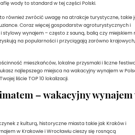
aflę wody to standard w tej części Polski.
o również zwrócić uwagę na atrakcje turystyczne, takie 
Guziance. Coraz więcej gospodarstw agroturystycznych i
 stylowy wynajem – często z sauną, balią czy miejskiem 
yskują na popularności i przyciągają zarówno krajowych
 gościnność mieszkańców, lokalne przysmaki i liczne festiwa
szukasz najlepszego miejsca na wakacyjny wynajem w Pols
jej liście TOP 10 lokalizacji.
klimatem – wakacyjny wynajem
ynek z kulturą, historyczne miasta takie jak Kraków i
ajem w Krakowie i Wrocławiu cieszy się rosnącą