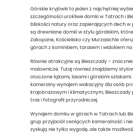
Górskie kryjówki to jeden z najchętniej w
szczególności urokliwe domki w Tatrach i B
bliskości natury oraz zapierających dech w
są drewniane domki w stylu góralskim, które 
Zakopane, Kościelisko czy Murzasichle of
górach z kominkiem, tarasem i widokiem na G
Równie atrakcyjne są Bieszczady – znacznie s
malownicze. Tutaj również znajdziemy stylo
otoczone łąkami, lasami i górskimi szlakami.
kameralny wynajem wakacyjny dla osób pra
krajobrazowym i klimatycznym, Bieszczady
tras i fotografii przyrodniczej.
Wynajem domku w górach w Tatrach lub Bies
grup przyjaciół ceniących kameralność i ni
zyskują nie tylko wygodę, ale także możliwo