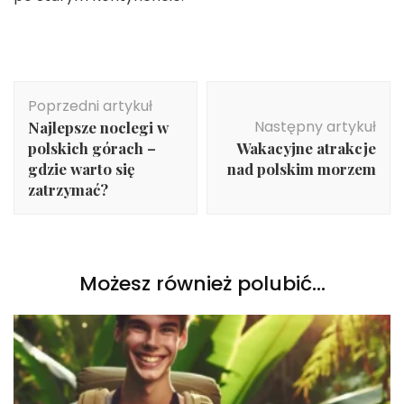
Nawigacja
Poprzedni artykuł
wpisu
Następny artykuł
Najlepsze noclegi w
polskich górach –
Wakacyjne atrakcje
gdzie warto się
nad polskim morzem
zatrzymać?
Możesz również polubić…