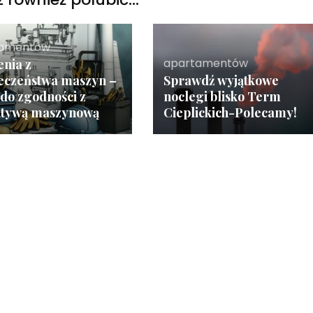
tamentów
apartamentów
enia z
eczeństwa maszyn –
Sprawdź wyjątkowe
 do zgodności z
noclegi blisko Term
ktywą maszynową
Cieplickich-Polecamy!