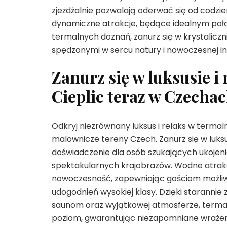
zjeżdżalnie pozwalają oderwać się od codzien
dynamiczne atrakcje, będące idealnym połą
termalnych doznań, zanurz się w krystaliczn
spędzonymi w sercu natury i nowoczesnej in
Zanurz się w luksusie i
Cieplic teraz w Czecha
Odkryj niezrównany luksus i relaks w termal
malownicze tereny Czech. Zanurz się w luksus
doświadczenie dla osób szukających ukojenia
spektakularnych krajobrazów. Wodne atrakc
nowoczesność, zapewniając gościom możliwo
udogodnień wysokiej klasy. Dzięki starann
saunom oraz wyjątkowej atmosferze, termal
poziom, gwarantując niezapomniane wrażeni