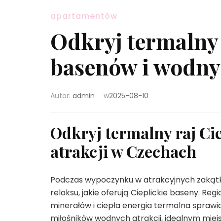
apartamentów
Odkryj termalny 
basenów i wodny
Autor:
admin
w
2025-08-10
Odkryj termalny raj Ci
atrakcji w Czechach
Podczas wypoczynku w atrakcyjnych zakąt
relaksu, jakie oferują Cieplickie baseny. Re
minerałów i ciepła energia termalna sprawia
miłośników wodnych atrakcji, idealnym miej