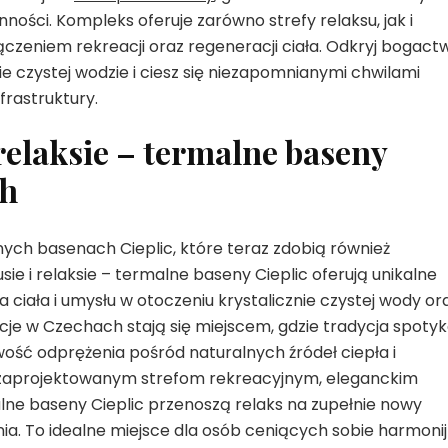
ności. Kompleks oferuje zarówno strefy relaksu, jak i
czeniem rekreacji oraz regeneracji ciała. Odkryj bogact
ie czystej wodzie i ciesz się niezapomnianymi chwilami
frastruktury.
 relaksie – termalne baseny
ch
nych basenach Cieplic, które teraz zdobią również
ie i relaksie – termalne baseny Cieplic oferują unikalne
 ciała i umysłu w otoczeniu krystalicznie czystej wody or
je w Czechach stają się miejscem, gdzie tradycja spoty
ść odprężenia pośród naturalnych źródeł ciepła i
ie zaprojektowanym strefom rekreacyjnym, eleganckim
ne baseny Cieplic przenoszą relaks na zupełnie nowy
a. To idealne miejsce dla osób ceniących sobie harmoni