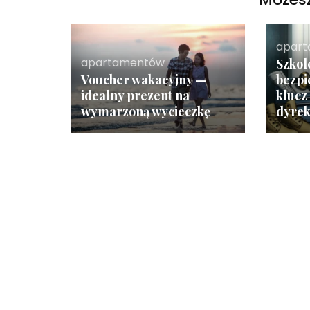
apar
apartamentów
Szkol
Voucher wakacyjny —
bezpi
idealny prezent na
klucz
wymarzoną wycieczkę
dyre