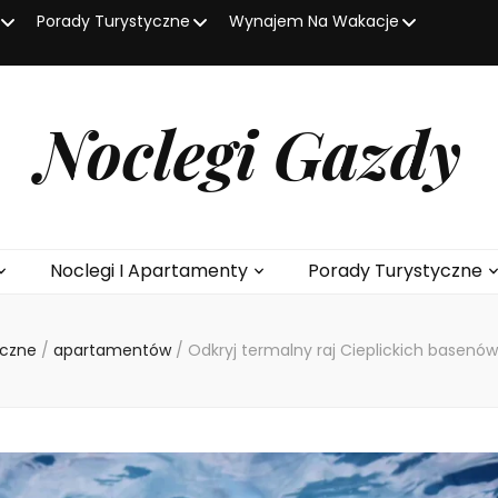
Porady Turystyczne
Wynajem Na Wakacje
Noclegi Gazdy
Noclegi I Apartamenty
Porady Turystyczne
yczne
/
apartamentów
/
Odkryj termalny raj Cieplickich basenó