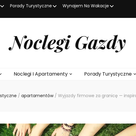
Porady Turystyczne
Wynajem Na Wakacje
Noclegi Gazdy
Noclegi I Apartamenty
Porady Turystyczne
ystyczne
/
apartamentów
/
Wyjazdy firmowe za granicę — inspir