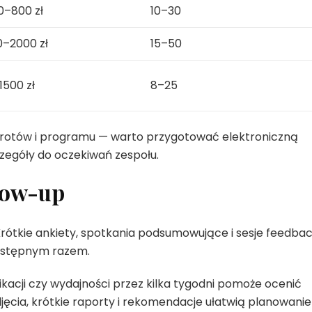
0–800 zł
10–30
0–2000 zł
15–50
1500 zł
8–25
zwrotów i programu — warto przygotować elektroniczną
zegóły do oczekiwań zespołu.
llow-up
rótkie ankiety, spotkania podsumowujące i sesje feedba
następnym razem.
cji czy wydajności przez kilka tygodni pomoże ocenić
ęcia, krótkie raporty i rekomendacje ułatwią planowanie