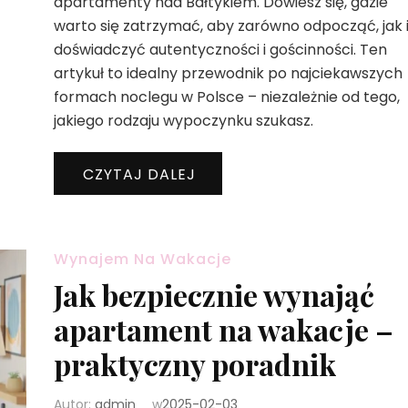
apartamenty nad Bałtykiem. Dowiesz się, gdzie
warto się zatrzymać, aby zarówno odpocząć, jak 
doświadczyć autentyczności i gościnności. Ten
artykuł to idealny przewodnik po najciekawszych
formach noclegu w Polsce – niezależnie od tego,
jakiego rodzaju wypoczynku szukasz.
CZYTAJ DALEJ
Wynajem Na Wakacje
Jak bezpiecznie wynająć
apartament na wakacje –
praktyczny poradnik
Autor:
admin
w
2025-02-03