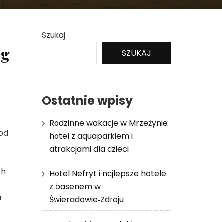
Szukaj
eg
SZUKAJ
Ostatnie wpisy
Rodzinne wakacje w Mrzeżynie:
 od
hotel z aquaparkiem i
atrakcjami dla dzieci
ch
Hotel Nefryt i najlepsze hotele
z basenem w
u
Świeradowie‑Zdroju