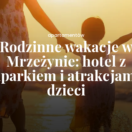
apartamentów
 Nefryt i najlepsze 
z basenem w
Świeradowie‑Zdroj