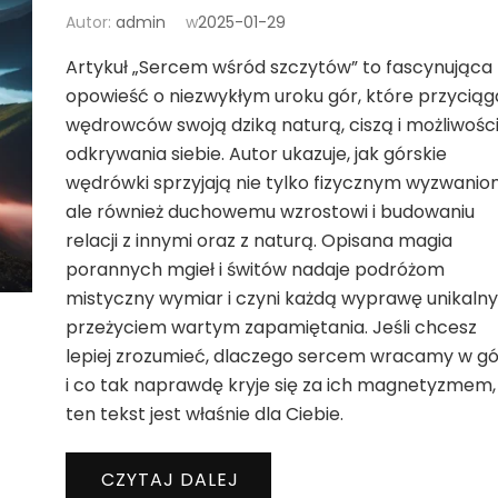
Autor:
admin
w
2025-01-29
Artykuł „Sercem wśród szczytów” to fascynująca
opowieść o niezwykłym uroku gór, które przyciąg
wędrowców swoją dziką naturą, ciszą i możliwośc
odkrywania siebie. Autor ukazuje, jak górskie
wędrówki sprzyjają nie tylko fizycznym wyzwanio
ale również duchowemu wzrostowi i budowaniu
relacji z innymi oraz z naturą. Opisana magia
porannych mgieł i świtów nadaje podróżom
mistyczny wymiar i czyni każdą wyprawę unikaln
przeżyciem wartym zapamiętania. Jeśli chcesz
lepiej zrozumieć, dlaczego sercem wracamy w g
i co tak naprawdę kryje się za ich magnetyzmem,
ten tekst jest właśnie dla Ciebie.
CZYTAJ DALEJ