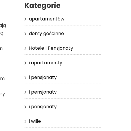
Kategorie
apartamentów
ają
ią
domy gościnne
Hotele I Pensjonaty
m,
i apartamenty
i pensjonaty
ym
i pensjonaty
óry
i pensjonaty
i wille