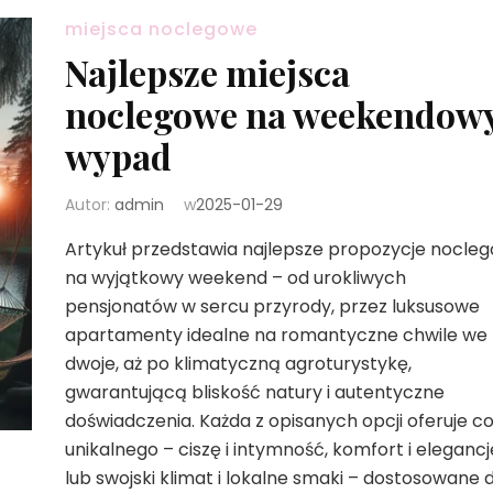
miejsca noclegowe
Najlepsze miejsca
noclegowe na weekendow
wypad
Autor:
admin
w
2025-01-29
Artykuł przedstawia najlepsze propozycje nocle
na wyjątkowy weekend – od urokliwych
pensjonatów w sercu przyrody, przez luksusowe
apartamenty idealne na romantyczne chwile we
dwoje, aż po klimatyczną agroturystykę,
gwarantującą bliskość natury i autentyczne
doświadczenia. Każda z opisanych opcji oferuje c
unikalnego – ciszę i intymność, komfort i elegancj
lub swojski klimat i lokalne smaki – dostosowane 