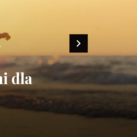
hotele
u